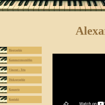
Alexa
Biographie
Kammeremsembles
Vincent - Trio
Diskographie
Konzerte
Kontakt